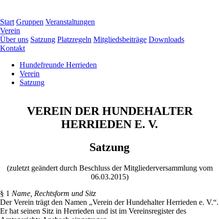
Navigation
Start
Gruppen
Veranstaltungen
überspringen
Verein
Über uns
Satzung
Platzregeln
Mitgliedsbeiträge
Downloads
Kontakt
Hundefreunde Herrieden
Verein
Satzung
VEREIN DER HUNDEHALTER
HERRIEDEN E. V.
Satzung
(zuletzt geändert durch Beschluss der Mitgliederversammlung vom
06.03.2015)
§ 1
Name, Rechtsform und Sitz
Der Verein trägt den Namen „Verein der Hundehalter Herrieden e. V.“.
Er hat seinen Sitz in Herrieden und ist im Vereinsregister des